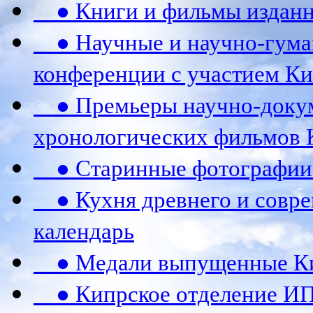
● Книги и фильмы издан
● Научные и научно-гума
конференции c участием К
● Премьеры научно-докум
хронологических фильмов 
● Старинные фотографии 
● Кухня древнего и совре
календарь
● Медали выпущенные Ки
● Кипрское отделение ИП