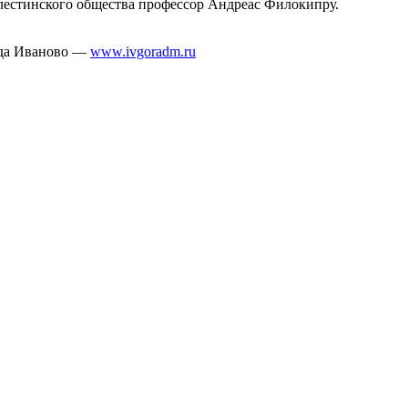
алестинского общества профессор Андреас Филокипру.
ода Иваново —
www.ivgoradm.ru