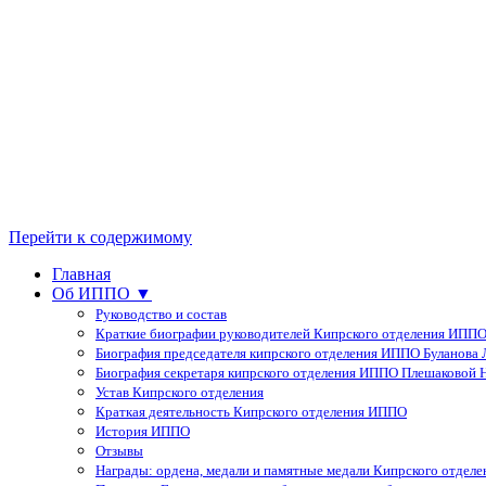
Перейти к содержимому
Главная
Об ИППО ▼
Руководство и состав
Краткие биографии руководителей Кипрского отделения ИПП
Биография председателя кипрского отделения ИППО Буланова Л
Биография секретаря кипрского отделения ИППО Плешаковой Н
Устав Кипрского отделения
Краткая деятельность Кипрского отделения ИППО
История ИППО
Отзывы
Награды: ордена, медали и памятные медали Кипрского отдел