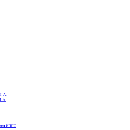
О
. А.
. А.
ения ИППО