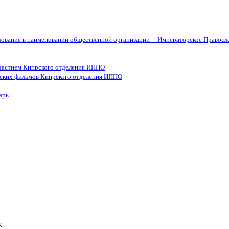
ьзование в наименовании общественной организации Императорское Правосла
частием Кипрского отделения ИППО
ских фильмов Кипрского отделения ИППО
арь
у