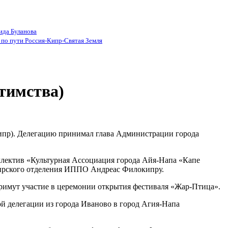
ида Буланова
по пути Россия-Кипр-Святая Земля
атимства)
 Кипр). Делегацию принимал глава Администрации города
лектив «Культурная Ассоциация города Айя-Напа «Капе
 Кипрского отделения ИППО Андреас Филокипру.
 примут участие в церемонии открытия фестиваля «Жар-Птица».
ой делегации из города Иваново в город Агия-Напа