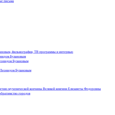
ые письма
лановым, фильмография, ТВ программы и интервью
онидом Булановым
еонидом Булановым
 Леонидом Булановым
летию мученической кончины Великой княгини Елизаветы Федоровны
обратимство городов