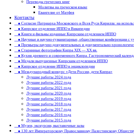
Переводы греческих книг
Молитвы на греческом языке
Евангелие от Матфея
Контакты
● Согласие Патриарха Московского и Всея Руси Кирилла: на испол
● Кипрское отделение ИППО в Википедии
● Книги и фильмы изданные Кипрским отделением ИППО
● Научные и научно-гуманитарные, общественные конференции c у
● Премьеры научно-документальных и документально-хронологиче
● Старинные фотографии Кипра XIX — XX вв.
● Кухня древнего и современного Кипра. Гастрономический календ
● Медали выпущенные Кипрским отделением ИППО
● Кипрское отделение ИППО в энциклопедии
● Международный конкурс «Дети России, дети Кипра»
Лучшие работы 2024 года
Лучшие работы 2022 года
Лучшие работы 2021 года
Лучшие работы 2020 года
Лучшие работы 2019 года
Лучшие работы 2018 года
Лучшие работы 2017 года
Лучшие работы 2016 года
Лучшие работы 2015 года
● Музеи, экскурсии, выставочные залы
● 130 лет Императорскому Православному Палестинскому Обществ