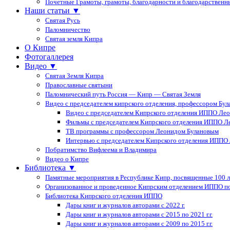
Почетные Грамоты, грамоты, благодарности и благодарственн
Наши статьи ▼
Святая Русь
Паломничество
Святая земля Кипра
О Кипре
Фотогаллерея
Видео ▼
Святая Земля Кипра
Православные святыни
Паломнический путь Россия — Кипр — Святая Земля
Видео с председателем кипрского отделения, профессором Бу
Видео с председателем Кипрского отделения ИППО Ле
Фильмы с председателем Кипрского отделения ИППО Л
ТВ программы с профессором Леонидом Булановым
Интервью с председателем Кипрского отделения ИППО
Побратимство Вифлеема и Владимира
Видео о Кипре
Библиотека ▼
Памятные мероприятия в Республике Кипр, посвященные 100 
Организованное и проведенное Кипрским отделением ИППО п
Библиотека Кипрского отделения ИППО
Дары книг и журналов авторами с 2022 г.
Дары книг и журналов авторами с 2015 по 2021 г.г.
Дары книг и журналов авторами с 2009 по 2015 г.г.