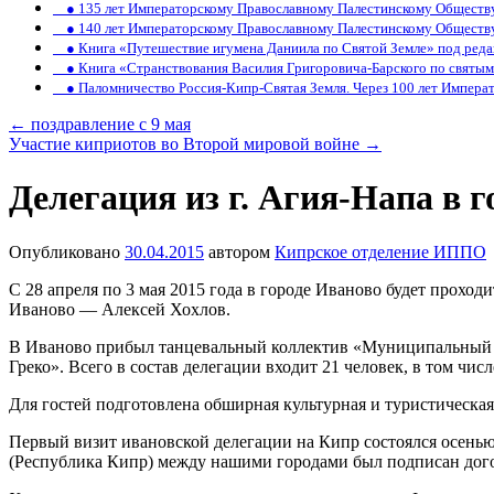
● 135 лет Императорскому Православному Палестинскому Обществ
● 140 лет Императорскому Православному Палестинскому Обществ
● Книга «Путешествие игумена Даниила по Святой Земле» под реда
● Книга «Странствования Василия Григоровича-Барского по святым 
● Паломничество Россия-Кипр-Святая Земля. Через 100 лет Императ
←
поздравление с 9 мая
Участие киприотов во Второй мировой войне
→
Делегация из г. Агия-Напа в 
Опубликовано
30.04.2015
автором
Кипрское отделение ИППО
С 28 апреля по 3 мая 2015 года в городе Иваново будет прохо
Иваново — Алексей Хохлов.
В Иваново прибыл танцевальный коллектив «Муниципальный т
Греко». Всего в состав делегации входит 21 человек, в том 
Для гостей подготовлена обширная культурная и туристическа
Первый визит ивановской делегации на Кипр состоялся осенью 
(Республика Кипр) между нашими городами был подписан дого