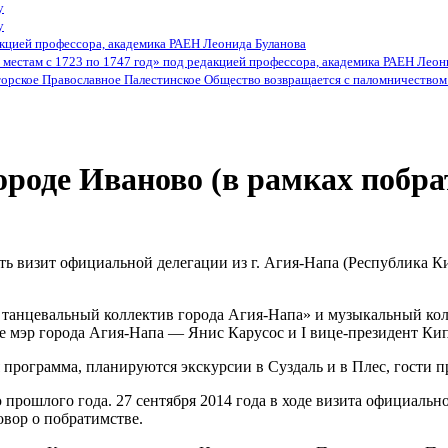
у
у
кцией профессора, академика РАЕН Леонида Буланова
местам с 1723 по 1747 год» под редакцией профессора, академика РАЕН Леон
орское Православное Палестинское Общество возвращается с паломничеством 
городе Иваново (в рамках побр
дить визит официальной делегации из г. Агия-Напа (Республика
анцевальный коллектив города Агия-Напа» и музыкальный кол
числе мэр города Агия-Напа — Янис Карусос и I вице-президент
я программа, планируются экскурсии в Суздаль и в Плес, гости
прошлого года. 27 сентября 2014 года в ходе визита официальн
вор о побратимстве.