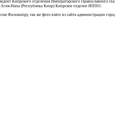
президент Кипрского отделения Императорского Православного П
и Агия-Напа (Республика Кипр) Кипрское отделен ИППО.
сом Филокипру, так же фото взято из сайта администрации гор