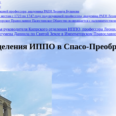
у
у
кцией профессора, академика РАЕН Леонида Буланова
местам с 1723 по 1747 год» под редакцией профессора, академика РАЕН Леон
орское Православное Палестинское Общество возвращается с паломничеством 
ья руководителя Кипрского отделения ИППО, профессора Леони
гумена Даниила по Святой Земле в Императорском Православ
деления ИППО в Спасо-Преобр