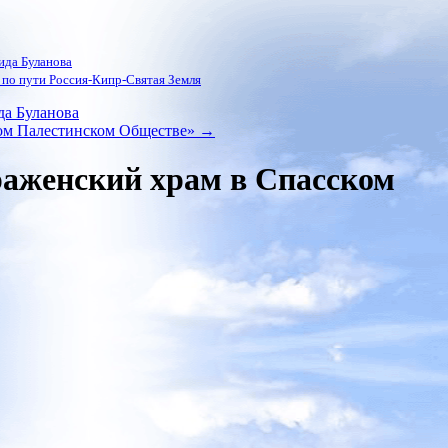
ида Буланова
по пути Россия-Кипр-Святая Земля
да Буланова
ном Палестинском Обществе»
→
аженский храм в Спасском