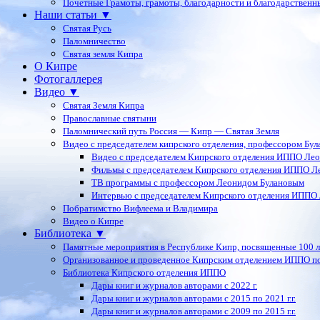
Почетные Грамоты, грамоты, благодарности и благодарственн
Наши статьи ▼
Святая Русь
Паломничество
Святая земля Кипра
О Кипре
Фотогаллерея
Видео ▼
Святая Земля Кипра
Православные святыни
Паломнический путь Россия — Кипр — Святая Земля
Видео с председателем кипрского отделения, профессором Бу
Видео с председателем Кипрского отделения ИППО Ле
Фильмы с председателем Кипрского отделения ИППО Л
ТВ программы с профессором Леонидом Булановым
Интервью с председателем Кипрского отделения ИППО
Побратимство Вифлеема и Владимира
Видео о Кипре
Библиотека ▼
Памятные мероприятия в Республике Кипр, посвященные 100 
Организованное и проведенное Кипрским отделением ИППО п
Библиотека Кипрского отделения ИППО
Дары книг и журналов авторами с 2022 г.
Дары книг и журналов авторами с 2015 по 2021 г.г.
Дары книг и журналов авторами с 2009 по 2015 г.г.