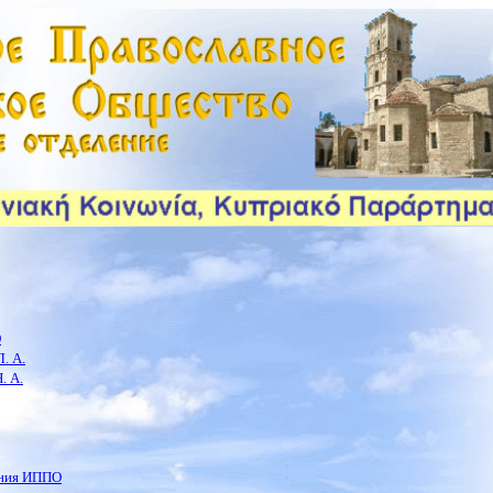
О
. А.
. А.
ения ИППО