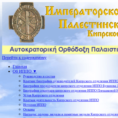
Перейти к содержимому
Главная
Об ИППО ▼
Руководство и состав
Краткие биографии руководителей Кипрского отделения ИПП
Биография председателя кипрского отделения ИППО Буланова Л
Биография секретаря кипрского отделения ИППО Плешаковой Н
Устав Кипрского отделения
Краткая деятельность Кипрского отделения ИППО
История ИППО
Отзывы
Награды: ордена, медали и памятные медали Кипрского отдел