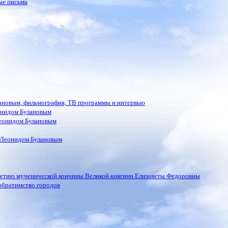
ые письма
лановым, фильмография, ТВ программы и интервью
онидом Булановым
еонидом Булановым
 Леонидом Булановым
летию мученической кончины Великой княгини Елизаветы Федоровны
обратимство городов