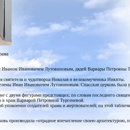
рама
бой Иваном Ивановичем Лутовиновым, дядей Варвары Петровны Т
я святителя и чудотворца Николая и великомученика Никиты.
лены Иван Ивановичем Лутовиновым. Спасская церковь была уст
тие с двумя фигурами предстоящих; по словам последнего свяще
о в храм Варварой Петровной Тургеневой.
б упокоении создателей храма и жертвователей; на этой табличк
рковь производила «отрадное впечатление своею архитектурою, 