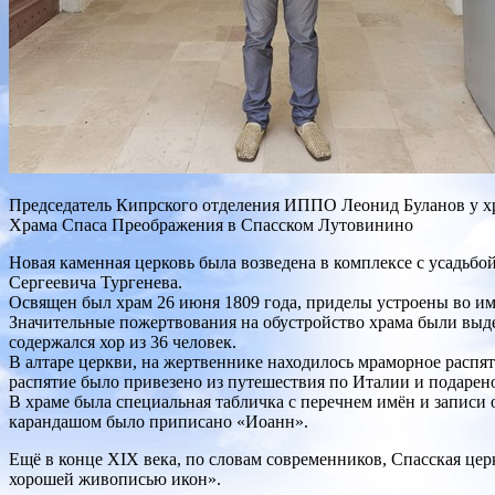
Председатель Кипрского отделения ИППО Леонид Буланов у х
Храма Спаса Преображения в Спасском Лутовинино
Новая каменная церковь была возведена в комплексе с усадь
Сергеевича Тургенева.
Освящен был храм 26 июня 1809 года, приделы устроены во им
Значительные пожертвования на обустройство храма были выде
содержался хор из 36 человек.
В алтаре церкви, на жертвеннике находилось мраморное распя
распятие было привезено из путешествия по Италии и подарен
В храме была специальная табличка с перечнем имён и записи о
карандашом было приписано «Иоанн».
Ещё в конце XIX века, по словам современников, Спасская це
хорошей живописью икон».