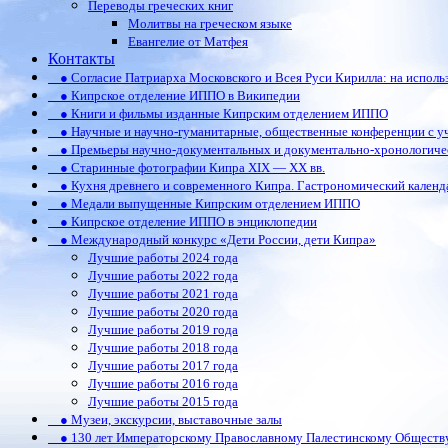
Переводы греческих книг
Молитвы на греческом языке
Евангелие от Матфея
Контакты
● Согласие Патриарха Московского и Всея Руси Кирилла: на испол
● Кипрское отделение ИППО в Википедии
● Книги и фильмы изданные Кипрским отделением ИППО
● Научные и научно-гуманитарные, общественные конференции c у
● Премьеры научно-документальных и документально-хронологиче
● Старинные фотографии Кипра XIX — XX вв.
● Кухня древнего и современного Кипра. Гастрономический календ
● Медали выпущенные Кипрским отделением ИППО
● Кипрское отделение ИППО в энциклопедии
● Международный конкурс «Дети России, дети Кипра»
Лучшие работы 2024 года
Лучшие работы 2022 года
Лучшие работы 2021 года
Лучшие работы 2020 года
Лучшие работы 2019 года
Лучшие работы 2018 года
Лучшие работы 2017 года
Лучшие работы 2016 года
Лучшие работы 2015 года
● Музеи, экскурсии, выставочные залы
● 130 лет Императорскому Православному Палестинскому Обществ