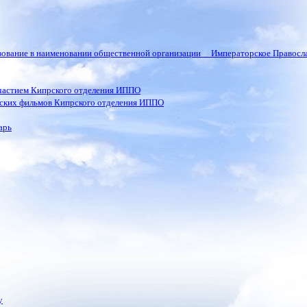
ьзование в наименовании общественной организации Императорское Правосла
частием Кипрского отделения ИППО
ских фильмов Кипрского отделения ИППО
арь
у