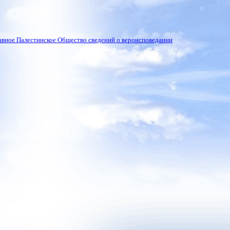
вное Палестинское Общество сведений о вероисповедании