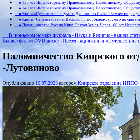
● 135 лет Императорскому Православному Палестинскому Обществ
● 140 лет Императорскому Православному Палестинскому Обществ
● Книга «Путешествие игумена Даниила по Святой Земле» под реда
● Книга «Странствования Василия Григоровича-Барского по святым 
● Паломничество Россия-Кипр-Святая Земля. Через 100 лет Императ
←
В июньском номере журнала «Наука и Религия» вышла стат
Вышел фильм DVD диске «Презентация книги «Путешествие и
Паломничество Кипрского от
-Лутовиново
Опубликовано
10.07.2023
автором
Кипрское отделение ИППО