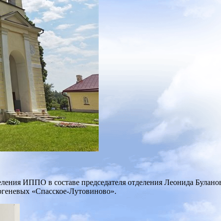
еления ИППО в составе председателя отделения Леонида Булано
ргеневых «Спасское-Лутовиново».