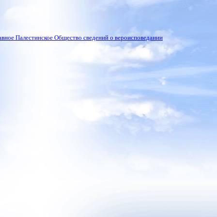
вное Палестинское Общество сведений о вероисповедании