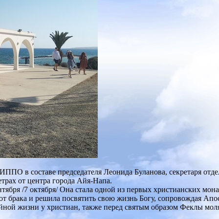
ИППО в составе председателя Леонида Буланова, секретаря отде
етрах от центра города Айя-Напа.
нтября /7 октября/ Она стала одной из первых христианских мо
т брака и решила посвятить свою жизнь Богу, сопровождая Апос
йной жизни у христиан, также перед святым образом Феклы молят