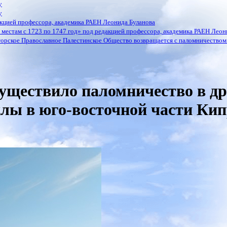
у
у
кцией профессора, академика РАЕН Леонида Буланова
местам с 1723 по 1747 год» под редакцией профессора, академика РАЕН Леон
орское Православное Палестинское Общество возвращается с паломничеством 
уществило паломничество в д
лы в юго-восточной части Ки