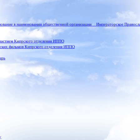
ьзование в наименовании общественной организации Императорское Правосла
частием Кипрского отделения ИППО
ских фильмов Кипрского отделения ИППО
арь
у