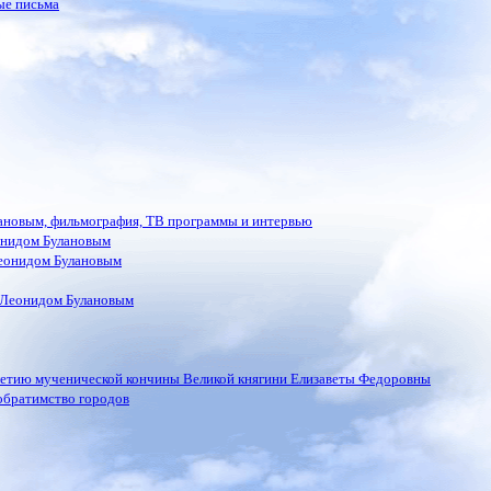
ые письма
лановым, фильмография, ТВ программы и интервью
онидом Булановым
еонидом Булановым
 Леонидом Булановым
летию мученической кончины Великой княгини Елизаветы Федоровны
обратимство городов