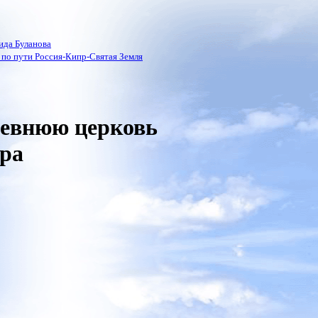
ида Буланова
по пути Россия-Кипр-Святая Земля
ревнюю церковь
пра