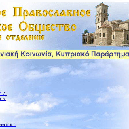
О
. А.
. А.
ения ИППО