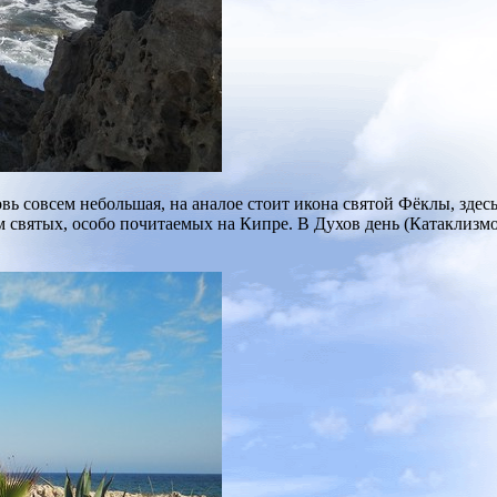
вь совсем небольшая, на аналое стоит икона святой Фёклы, зде
святых, особо почитаемых на Кипре. В Духов день (Катаклизмос)