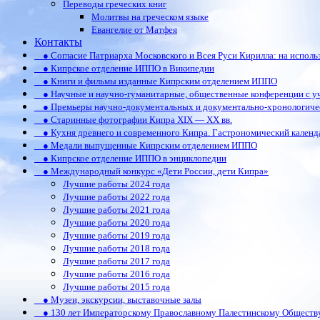
Переводы греческих книг
Молитвы на греческом языке
Евангелие от Матфея
Контакты
● Согласие Патриарха Московского и Всея Руси Кирилла: на испол
● Кипрское отделение ИППО в Википедии
● Книги и фильмы изданные Кипрским отделением ИППО
● Научные и научно-гуманитарные, общественные конференции c у
● Премьеры научно-документальных и документально-хронологиче
● Старинные фотографии Кипра XIX — XX вв.
● Кухня древнего и современного Кипра. Гастрономический календ
● Медали выпущенные Кипрским отделением ИППО
● Кипрское отделение ИППО в энциклопедии
● Международный конкурс «Дети России, дети Кипра»
Лучшие работы 2024 года
Лучшие работы 2022 года
Лучшие работы 2021 года
Лучшие работы 2020 года
Лучшие работы 2019 года
Лучшие работы 2018 года
Лучшие работы 2017 года
Лучшие работы 2016 года
Лучшие работы 2015 года
● Музеи, экскурсии, выставочные залы
● 130 лет Императорскому Православному Палестинскому Обществ