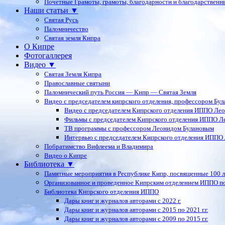
Почетные Грамоты, грамоты, благодарности и благодарственн
Наши статьи ▼
Святая Русь
Паломничество
Святая земля Кипра
О Кипре
Фотогаллерея
Видео ▼
Святая Земля Кипра
Православные святыни
Паломнический путь Россия — Кипр — Святая Земля
Видео с председателем кипрского отделения, профессором Бу
Видео с председателем Кипрского отделения ИППО Ле
Фильмы с председателем Кипрского отделения ИППО Л
ТВ программы с профессором Леонидом Булановым
Интервью с председателем Кипрского отделения ИППО
Побратимство Вифлеема и Владимира
Видео о Кипре
Библиотека ▼
Памятные мероприятия в Республике Кипр, посвященные 100 
Организованное и проведенное Кипрским отделением ИППО п
Библиотека Кипрского отделения ИППО
Дары книг и журналов авторами с 2022 г.
Дары книг и журналов авторами с 2015 по 2021 г.г.
Дары книг и журналов авторами с 2009 по 2015 г.г.