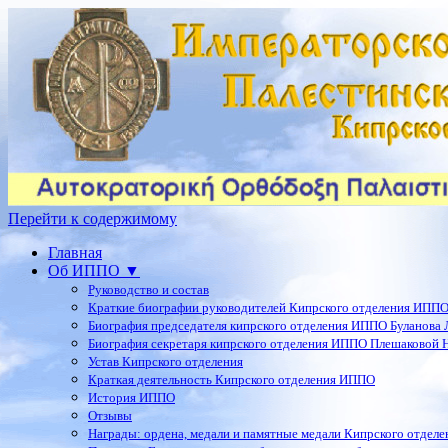
Перейти к содержимому
Главная
Об ИППО ▼
Руководство и состав
Краткие биографии руководителей Кипрского отделения ИПП
Биография председателя кипрского отделения ИППО Буланова Л
Биография секретаря кипрского отделения ИППО Плешаковой Н
Устав Кипрского отделения
Краткая деятельность Кипрского отделения ИППО
История ИППО
Отзывы
Награды: ордена, медали и памятные медали Кипрского отдел