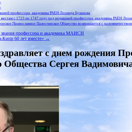
у
у
кцией профессора, академика РАЕН Леонида Буланова
местам с 1723 по 1747 год» под редакцией профессора, академика РАЕН Леон
орское Православное Палестинское Общество возвращается с паломничеством 
звания профессора и академика МАИСН
я-Кипр 60 лет вместе»
→
дравляет с днем рождения Пр
о Общества Сергея Вадимович