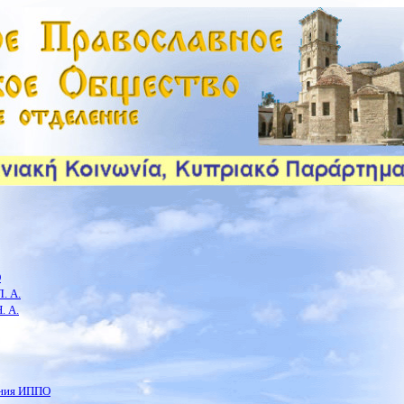
О
. А.
. А.
ения ИППО