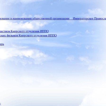
ьзование в наименовании общественной организации Императорское Правосла
частием Кипрского отделения ИППО
ских фильмов Кипрского отделения ИППО
арь
у