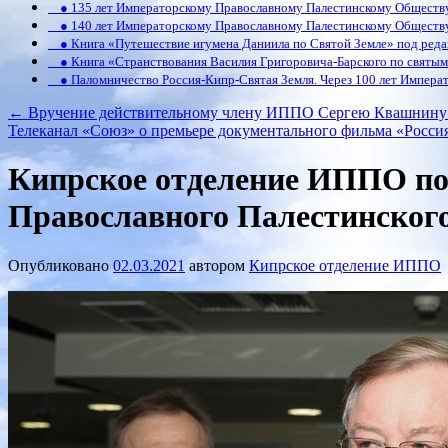
● 135 лет Императорскому Православному Палестинскому Обществ
● 140 лет Императорскому Православному Палестинскому Обществ
● Книга «Путешествие игумена Даниила по Святой Земле» под реда
● Книга «Странствования Василия Григоровича-Барского по святым 
● Паломничество Россия-Кипр-Святая Земля. Через 100 лет Императ
←
Вручение действительному члену ИППО Сергею Квашнину 
Телеканал «Союз» о премьере документального фильма «Росси
Кипрское отделение ИППО поз
Православного Палестинског
Опубликовано
02.03.2021
автором
Кипрское отделение ИППО