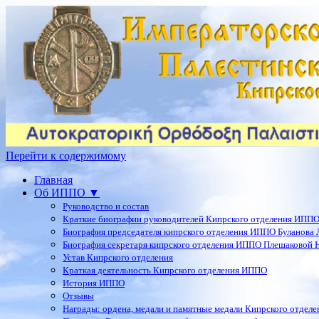
Перейти к содержимому
Главная
Об ИППО ▼
Руководство и состав
Краткие биографии руководителей Кипрского отделения ИПП
Биография председателя кипрского отделения ИППО Буланова Л
Биография секретаря кипрского отделения ИППО Плешаковой Н
Устав Кипрского отделения
Краткая деятельность Кипрского отделения ИППО
История ИППО
Отзывы
Награды: ордена, медали и памятные медали Кипрского отдел