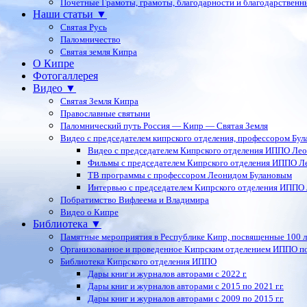
Почетные Грамоты, грамоты, благодарности и благодарственн
Наши статьи ▼
Святая Русь
Паломничество
Святая земля Кипра
О Кипре
Фотогаллерея
Видео ▼
Святая Земля Кипра
Православные святыни
Паломнический путь Россия — Кипр — Святая Земля
Видео с председателем кипрского отделения, профессором Бу
Видео с председателем Кипрского отделения ИППО Ле
Фильмы с председателем Кипрского отделения ИППО Л
ТВ программы с профессором Леонидом Булановым
Интервью с председателем Кипрского отделения ИППО
Побратимство Вифлеема и Владимира
Видео о Кипре
Библиотека ▼
Памятные мероприятия в Республике Кипр, посвященные 100 
Организованное и проведенное Кипрским отделением ИППО п
Библиотека Кипрского отделения ИППО
Дары книг и журналов авторами с 2022 г.
Дары книг и журналов авторами с 2015 по 2021 г.г.
Дары книг и журналов авторами с 2009 по 2015 г.г.