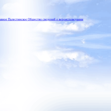
вное Палестинское Общество сведений о вероисповедании