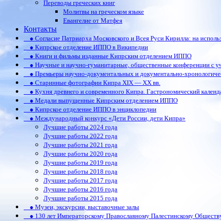
Переводы греческих книг
Молитвы на греческом языке
Евангелие от Матфея
Контакты
● Согласие Патриарха Московского и Всея Руси Кирилла: на испол
● Кипрское отделение ИППО в Википедии
● Книги и фильмы изданные Кипрским отделением ИППО
● Научные и научно-гуманитарные, общественные конференции c у
● Премьеры научно-документальных и документально-хронологиче
● Старинные фотографии Кипра XIX — XX вв.
● Кухня древнего и современного Кипра. Гастрономический календ
● Медали выпущенные Кипрским отделением ИППО
● Кипрское отделение ИППО в энциклопедии
● Международный конкурс «Дети России, дети Кипра»
Лучшие работы 2024 года
Лучшие работы 2022 года
Лучшие работы 2021 года
Лучшие работы 2020 года
Лучшие работы 2019 года
Лучшие работы 2018 года
Лучшие работы 2017 года
Лучшие работы 2016 года
Лучшие работы 2015 года
● Музеи, экскурсии, выставочные залы
● 130 лет Императорскому Православному Палестинскому Обществ