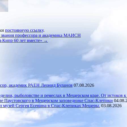
дки
постоянную ссылку
.
звания профессора и академика МАИСН
я-Кипр 60 лет вместе»
→
сор, академик РАЕН Леонид Буланов
07.08.2026
делии, рыболовстве и ремеслах в Мещерском крае. От истоков к
пе Паустовского в Мещерском заповеднике Спас-Клепики
04.08.
л музей Сергея Есенина в Спас‑Клепиках Мещеры.
03.08.2026