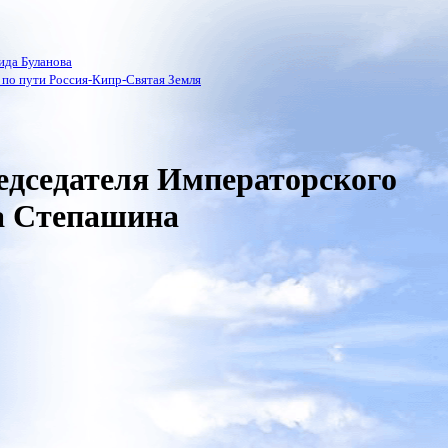
ида Буланова
по пути Россия-Кипр-Святая Земля
едседателя Императорского
а Степашина