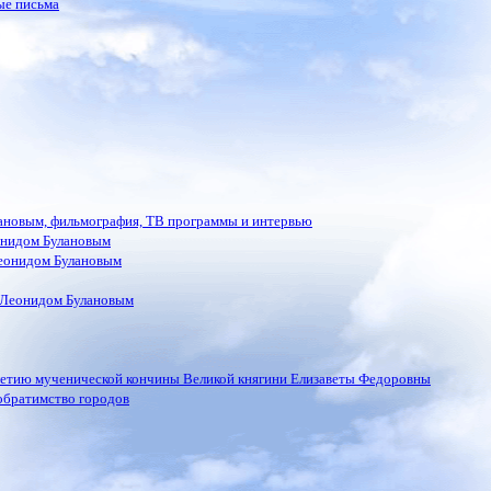
ые письма
лановым, фильмография, ТВ программы и интервью
онидом Булановым
еонидом Булановым
 Леонидом Булановым
летию мученической кончины Великой княгини Елизаветы Федоровны
обратимство городов