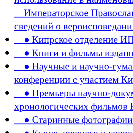
Императорское Православ
сведений о вероисповедани
● Кипрское отделение И
● Книги и фильмы издан
● Научные и научно-гума
конференции c участием К
● Премьеры научно-докум
хронологических фильмов 
● Старинные фотографии 