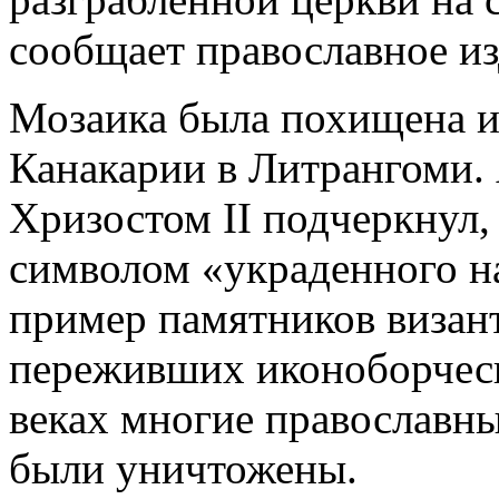
сообщает православное и
Мозаика была похищена и
Канакарии в Литрангоми.
Хризостом II подчеркнул, 
символом «украденного н
пример памятников визант
переживших иконоборчески
веках многие православны
были уничтожены.