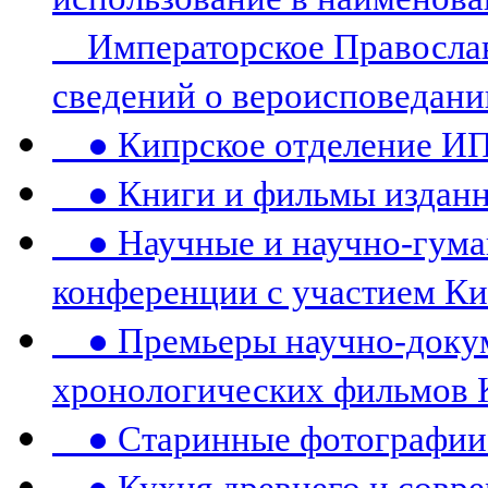
Императорское Православ
сведений о вероисповедани
● Кипрское отделение И
● Книги и фильмы издан
● Научные и научно-гума
конференции c участием К
● Премьеры научно-докум
хронологических фильмов 
● Старинные фотографии 