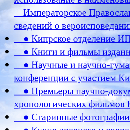
Императорское Православ
сведений о вероисповедани
● Кипрское отделение И
● Книги и фильмы издан
● Научные и научно-гума
конференции c участием К
● Премьеры научно-докум
хронологических фильмов 
● Старинные фотографии 