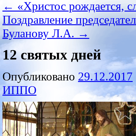
←
«Христос рождается, с
Поздравление председате
Буланову Л.А.
→
12 святых дней
Опубликовано
29.12.2017
ИППО