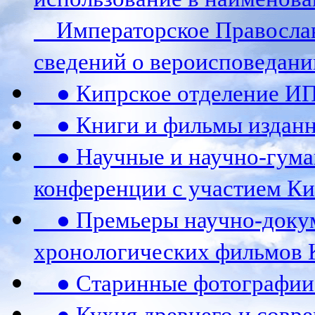
Императорское Православ
сведений о вероисповедани
● Кипрское отделение И
● Книги и фильмы издан
● Научные и научно-гума
конференции c участием К
● Премьеры научно-докум
хронологических фильмов 
● Старинные фотографии 