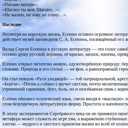
«Письмо матери»;
«Шаганэ ты моя, Шаганэ…»;
«Не жалею, не зову, не плачу…».
Наследие
Несмотря на короткую жизнь, Есенин оставил огромное литерат
действует музей‑заповедник С. А. Есенина, посвящённый его ж
Вклад Сергея Есенина в русскую литературу — это голос само
поэзию душу русской деревни, её краски, запахи, напевы, пре
Есенин открыл читателю живую, одухотворённую природу: берё
словами. Природа в его стихах — не фон, а равноправный геро
Он стал певцом «Руси уходящей» — той патриархальной, кресть
«Берёза», «Песнь о собаке») звучит светлая, почти молитвенна
утраченной гармонии, бунт, боль, но и неизбывная связь с корн
Есенин обновил поэтический язык, смело вводя в «высокую» л
этом безупречную литературную форму. Простота и напевность
В эпоху экспериментов Серебряного века он не примкнул оконч
метафора может служить не игре ума, а выражению глубинных 
элегии — мудрого и светлого принятия жизни во всей её полно