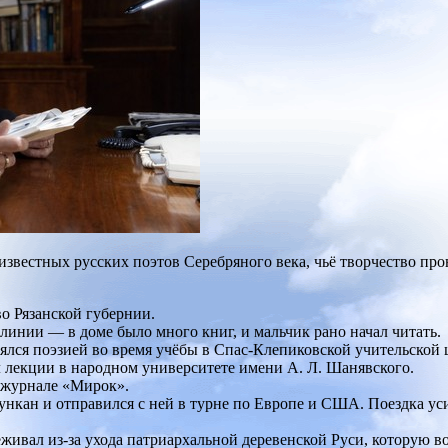
звестных русских поэтов Серебряного века, чьё творчество про
во Рязанской губернии.
 линии — в доме было много книг, и мальчик рано начал читать.
анялся поэзией во время учёбы в Спас‑Клепиковской учительской 
л лекции в народном университете имени А. Л. Шанявского.
в журнале «Мирок».
нкан и отправился с ней в турне по Европе и США. Поездка ус
живал из‑за ухода патриархальной деревенской Руси, которую во