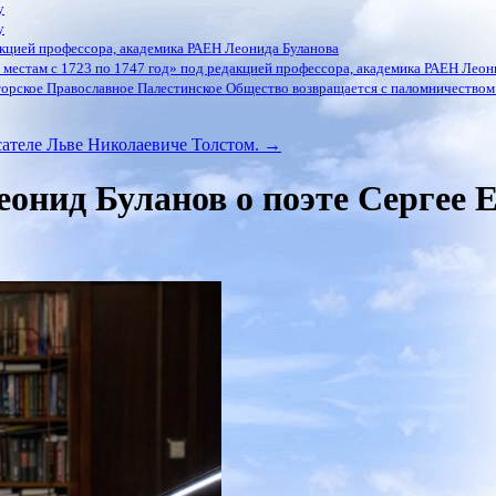
у
у
кцией профессора, академика РАЕН Леонида Буланова
местам с 1723 по 1747 год» под редакцией профессора, академика РАЕН Леон
орское Православное Палестинское Общество возвращается с паломничеством 
ателе Льве Николаевиче Толстом.
→
онид Буланов о поэте Сергее 