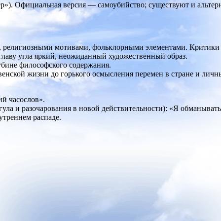
тер»). Официальная версия — самоубийство; существуют и альте
ы, религиозными мотивами, фольклорными элементами. Критики
лаву угла яркий, неожиданный художественный образ.
лубине философского содержания.
евенской жизни до горького осмысления перемен в стране и личн
й часослов».
гула и разочарования в новой действительности): «Я обманывать
утреннем распаде.