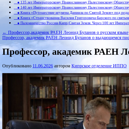
● 135 лет Императорскому Православному Палестинскому Обществ
● 140 лет Императорскому Православному Палестинскому Обществ
● Книга «Путешествие игумена Даниила по Святой Земле» под реда
● Книга «Странствования Василия Григоровича-Барского по святым 
● Паломничество Россия-Кипр-Святая Земля. Через 100 лет Императ
←
Профессор,академик РАЕН Леонид Буланов о русском языке
Профессор, академик РАЕН Леонид Буланов о выдающемся пис
Профессор, академик РАЕН Ле
Опубликовано
11.06.2026
автором
Кипрское отделение ИППО