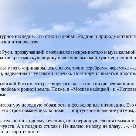
урное наследие. Его стихи о любви, Родине и природе остаются
изни и творчеству.
й Руси, прозвучавший с небывалой искренностью и музыкальной 
вратив крестьянскую лирику в явление высокой художественной 
за у него «принакрылась снегом, точно серебром», черемуха «к
й, наделённый чувствами и речью. Поэт научил видеть в просто
янской России, что растворялась на глазах в вихре революцион
я любовь к родной земле. Позже, в «Москве кабацкой» и «Испове
ями.
итературу народную образность и фольклорные интонации. Его с
 его строк обманчивы: за ними — виртуозное владение ритмом, 
ательно ни к одному течению, но в период увлечения имажинизм
чувств. А в поздних стихах («Не жалею, не зову, не плачу…», 
те и скоротечности.