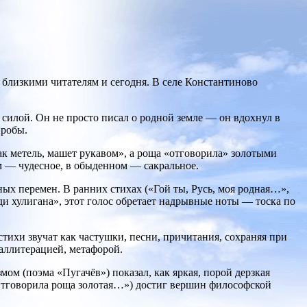
 близкими читателям и сегодня. В селе Константиново
силой. Он не просто писал о родной земле — он вдохнул в
пробы.
ак метель, машет рукавом», а роща «отговорила» золотыми
м — чудесное, в обыденном — сакральное.
ных перемен. В ранних стихах («Гой ты, Русь, моя родная…»,
ди хулигана», этот голос обретает надрывные ноты — тоска по
тихи звучат как частушки, песни, причитания, сохраняя при
аллитерацией, метафорой.
ом (поэма «Пугачёв») показал, как яркая, порой дерзкая
«Отговорила роща золотая…») достиг вершин философской