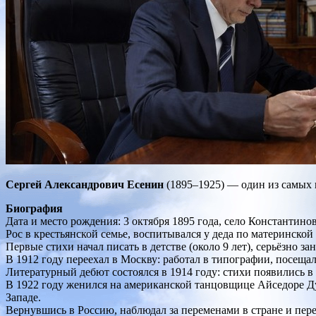
Сергей Александрович Есенин
(1895–1925) — один из самых и
Биография
Дата и место рождения: 3 октября 1895 года, село Константино
Рос в крестьянской семье, воспитывался у деда по материнской
Первые стихи начал писать в детстве (около 9 лет), серьёзно з
В 1912 году переехал в Москву: работал в типографии, посеща
Литературный дебют состоялся в 1914 году: стихи появились 
В 1922 году женился на американской танцовщице Айседоре Ду
Западе.
Вернувшись в Россию, наблюдал за переменами в стране и пере