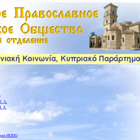
О
. А.
. А.
ения ИППО