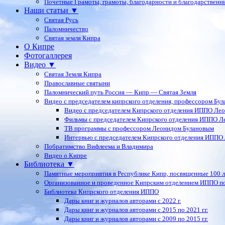
Почетные Грамоты, грамоты, благодарности и благодарственн
Наши статьи ▼
Святая Русь
Паломничество
Святая земля Кипра
О Кипре
Фотогаллерея
Видео ▼
Святая Земля Кипра
Православные святыни
Паломнический путь Россия — Кипр — Святая Земля
Видео с председателем кипрского отделения, профессором Бу
Видео с председателем Кипрского отделения ИППО Ле
Фильмы с председателем Кипрского отделения ИППО Л
ТВ программы с профессором Леонидом Булановым
Интервью с председателем Кипрского отделения ИППО
Побратимство Вифлеема и Владимира
Видео о Кипре
Библиотека ▼
Памятные мероприятия в Республике Кипр, посвященные 100 
Организованное и проведенное Кипрским отделением ИППО п
Библиотека Кипрского отделения ИППО
Дары книг и журналов авторами с 2022 г.
Дары книг и журналов авторами с 2015 по 2021 г.г.
Дары книг и журналов авторами с 2009 по 2015 г.г.