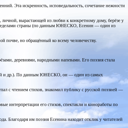
енний. Эта искренность, исповедальность, сочетание нежности
, личной, вырастающей из любви к конкретному дому, берёзе у
а пределами страны (по данным ЮНЕСКО, Есенин — один из
ой почве, но обращённый ко всему человечеству.
зами, деревнями, народными напевами. Его поэзия стала
кий и др.). По данным ЮНЕСКО, он — один из самых
пал с чтением стихов, знакомил публику с русской поэзией —
вые интерпретации его стихов, спектакли и киноработы по
ода. Благодаря им поэзия Есенина находит отклик у читателей