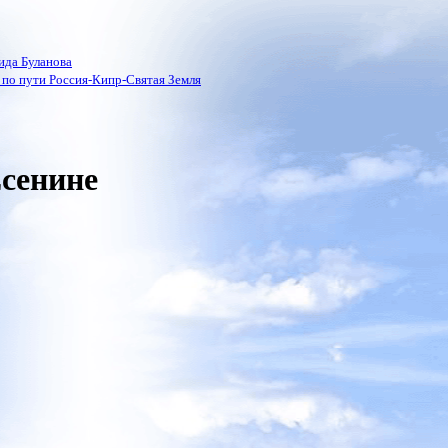
ида Буланова
по пути Россия-Кипр-Святая Земля
Есенине