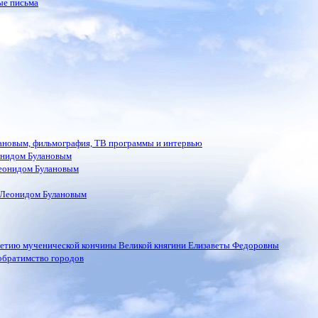
ые письма
лановым, фильмография, ТВ программы и интервью
онидом Булановым
еонидом Булановым
 Леонидом Булановым
летию мученической кончины Великой княгини Елизаветы Федоровны
обратимство городов