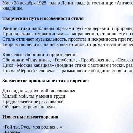
Умер 28 декабря 1925 года в Ленинграде (в гостинице «Англе
кладбище.
Творческий путь и особенности стиля
Ранние стихи наполнены образами русской деревни и природ
Принадлежал к имажинистам — направлению, ставившему во г
Стиль отличает музыкальность, простота и искренность при г
Творчество делится на несколько этапов: от романтизации дер
Ключевые сборники и произведения
Сборники: «Радуница», «Голубень», «Преображение», «Сельски
Цикл «Москва кабацкая» (поздние стихи с мотивами тоски, раз
Поэма «Чёрный человек» — размышление об одиночестве и вн
Знаменитое прощальное стихотворение:
До свиданья, друг мой, до свиданья.
Милый мой, ты у меня в груди.
Предназначенное расставанье
Обещает встречу впереди…
Известные стихотворения
«Гой ты, Русь, моя родная…»;
«Берёза»;