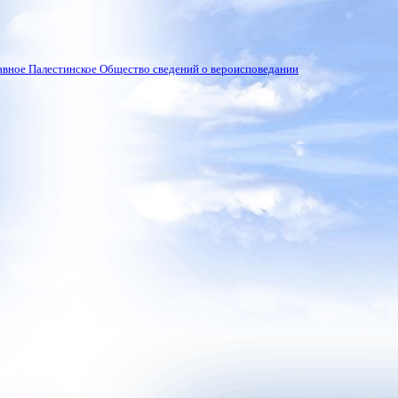
вное Палестинское Общество сведений о вероисповедании