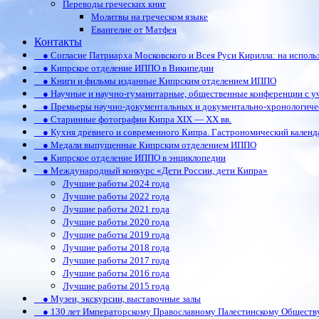
Переводы греческих книг
Молитвы на греческом языке
Евангелие от Матфея
Контакты
● Согласие Патриарха Московского и Всея Руси Кирилла: на испол
● Кипрское отделение ИППО в Википедии
● Книги и фильмы изданные Кипрским отделением ИППО
● Научные и научно-гуманитарные, общественные конференции c у
● Премьеры научно-документальных и документально-хронологиче
● Старинные фотографии Кипра XIX — XX вв.
● Кухня древнего и современного Кипра. Гастрономический календ
● Медали выпущенные Кипрским отделением ИППО
● Кипрское отделение ИППО в энциклопедии
● Международный конкурс «Дети России, дети Кипра»
Лучшие работы 2024 года
Лучшие работы 2022 года
Лучшие работы 2021 года
Лучшие работы 2020 года
Лучшие работы 2019 года
Лучшие работы 2018 года
Лучшие работы 2017 года
Лучшие работы 2016 года
Лучшие работы 2015 года
● Музеи, экскурсии, выставочные залы
● 130 лет Императорскому Православному Палестинскому Обществ