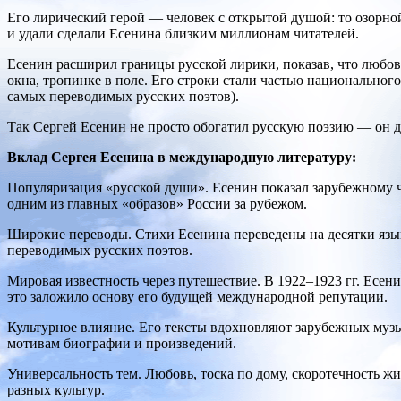
Его лирический герой — человек с открытой душой: то озорной
и удали сделали Есенина близким миллионам читателей.
Есенин расширил границы русской лирики, показав, что любов
окна, тропинке в поле. Его строки стали частью национально
самых переводимых русских поэтов).
Так Сергей Есенин не просто обогатил русскую поэзию — он д
Вклад Сергея Есенина в международную литературу:
Популяризация «русской души». Есенин показал зарубежному 
одним из главных «образов» России за рубежом.
Широкие переводы. Стихи Есенина переведены на десятки язы
переводимых русских поэтов.
Мировая известность через путешествие. В 1922–1923 гг. Есе
это заложило основу его будущей международной репутации.
Культурное влияние. Его тексты вдохновляют зарубежных музы
мотивам биографии и произведений.
Универсальность тем. Любовь, тоска по дому, скоротечность ж
разных культур.