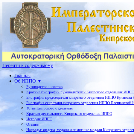
Перейти к содержимому
Главная
Об ИППО ▼
Руководство и состав
Краткие биографии руководителей Кипрского отделения ИПП
Биография председателя кипрского отделения ИППО Буланова Л
Биография секретаря кипрского отделения ИППО Плешаковой Н
Устав Кипрского отделения
Краткая деятельность Кипрского отделения ИППО
История ИППО
Отзывы
Награды: ордена, медали и памятные медали Кипрского отдел