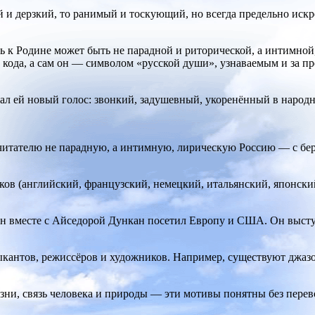
 и дерзкий, то ранимый и тоскующий, но всегда предельно искр
ь к Родине может быть не парадной и риторической, а интимной
го кода, а сам он — символом «русской души», узнаваемым и з
ал ей новый голос: звонкий, задушевный, укоренённый в народн
читателю не парадную, а интимную, лирическую Россию — с берё
ков (английский, французский, немецкий, итальянский, японс
нин вместе с Айседорой Дункан посетил Европу и США. Он высту
кантов, режиссёров и художников. Например, существуют джазо
изни, связь человека и природы — эти мотивы понятны без перев