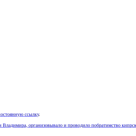
постоянную ссылку
.
и Владимира, организовывало и проводило побратимство кипрс