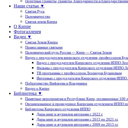
Почетные Грамоты, грамоты, благодарности и благодарственн
Наши статьи ▼
Святая Русь
Паломничество
Святая земля Кипра
О Кипре
Фотогаллерея
Видео ▼
Святая Земля Кипра
Православные святыни
Паломнический путь Россия — Кипр — Святая Земля
Видео с председателем кипрского отделения, профессором Бу
Видео с председателем Кипрского отделения ИППО Ле
Фильмы с председателем Кипрского отделения ИППО Л
ТВ программы с профессором Леонидом Булановым
Интервью с председателем Кипрского отделения ИППО
Побратимство Вифлеема и Владимира
Видео о Кипре
Библиотека ▼
Памятные мероприятия в Республике Кипр, посвященные 100 
Организованное и проведенное Кипрским отделением ИППО п
Библиотека Кипрского отделения ИППО
Дары книг и журналов авторами с 2022 г.
Дары книг и журналов авторами с 2015 по 2021 г.г.
Дары книг и журналов авторами с 2009 по 2015 г.г.