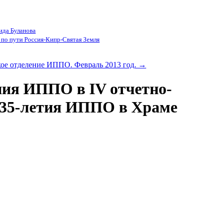
ида Буланова
по пути Россия-Кипр-Святая Земля
кое отделение ИППО. Февраль 2013 год.
→
ия ИППО в IV отчетно-
 135-летия ИППО в Храме