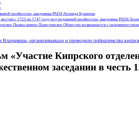
у
у
кцией профессора, академика РАЕН Леонида Буланова
местам с 1723 по 1747 год» под редакцией профессора, академика РАЕН Леон
орское Православное Палестинское Общество возвращается с паломничеством 
и Владимира, организовывало и проводило побратимство кипрс
 «Участие Кипрского отделен
ественном заседании в честь