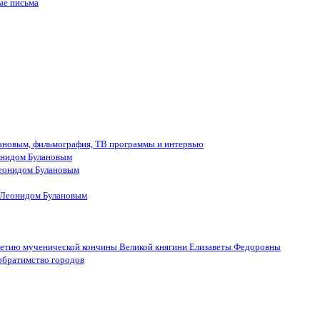
ые письма
лановым, фильмография, ТВ программы и интервью
онидом Булановым
еонидом Булановым
 Леонидом Булановым
летию мученической кончины Великой княгини Елизаветы Федоровны
обратимство городов