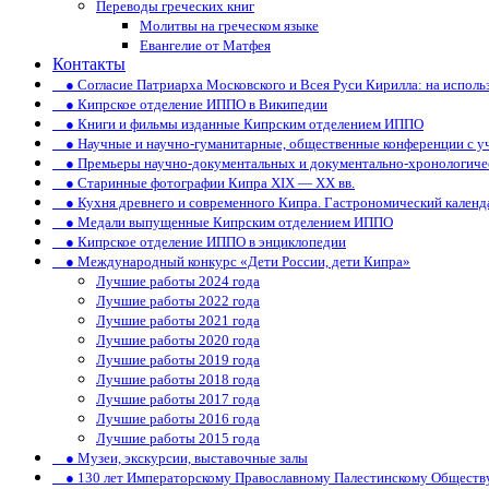
Переводы греческих книг
Молитвы на греческом языке
Евангелие от Матфея
Контакты
● Согласие Патриарха Московского и Всея Руси Кирилла: на испол
● Кипрское отделение ИППО в Википедии
● Книги и фильмы изданные Кипрским отделением ИППО
● Научные и научно-гуманитарные, общественные конференции c у
● Премьеры научно-документальных и документально-хронологиче
● Старинные фотографии Кипра XIX — XX вв.
● Кухня древнего и современного Кипра. Гастрономический календ
● Медали выпущенные Кипрским отделением ИППО
● Кипрское отделение ИППО в энциклопедии
● Международный конкурс «Дети России, дети Кипра»
Лучшие работы 2024 года
Лучшие работы 2022 года
Лучшие работы 2021 года
Лучшие работы 2020 года
Лучшие работы 2019 года
Лучшие работы 2018 года
Лучшие работы 2017 года
Лучшие работы 2016 года
Лучшие работы 2015 года
● Музеи, экскурсии, выставочные залы
● 130 лет Императорскому Православному Палестинскому Обществ