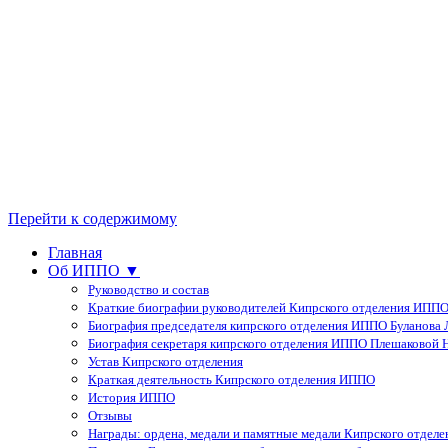
Перейти к содержимому
Главная
Об ИППО ▼
Руководство и состав
Краткие биографии руководителей Кипрского отделения ИПП
Биография председателя кипрского отделения ИППО Буланова Л
Биография секретаря кипрского отделения ИППО Плешаковой Н
Устав Кипрского отделения
Краткая деятельность Кипрского отделения ИППО
История ИППО
Отзывы
Награды: ордена, медали и памятные медали Кипрского отдел