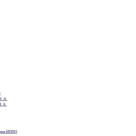
О
. А.
. А.
ения ИППО