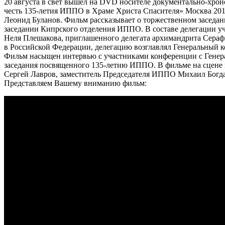
20 августа в свет вышел на DVD носителе документально-хро
честь 135-летия ИППО в Храме Христа Спасителя» Москва 201
Леонид Буланов. Фильм рассказывает о торжественном заседан
заседании Кипрского отделения ИППО. В составе делегации у
Неля Плешакова, приглашенного делегата архимандрита Сераф
в Российской Федерации, делегацию возглавлял Генеральный к
Фильм насыщен интервью с участниками конференции с Генера
заседания посвященного 135-летию ИППО. В фильме на сцене
Сергей Лавров, заместитель Председателя ИППО Михаил Богда
Представляем Вашему вниманию фильм: