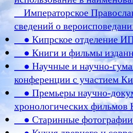
Императорское Православ
сведений о вероисповедани
● Кипрское отделение И
● Книги и фильмы издан
● Научные и научно-гума
конференции c участием К
● Премьеры научно-докум
хронологических фильмов 
● Старинные фотографии 