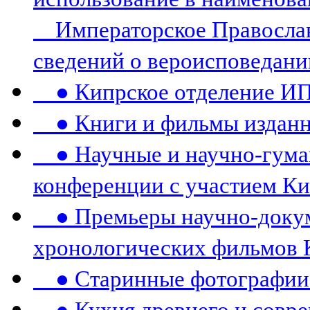
Императорское Православ
сведений о вероисповедани
● Кипрское отделение И
● Книги и фильмы издан
● Научные и научно-гума
конференции c участием К
● Премьеры научно-докум
хронологических фильмов 
● Старинные фотографии 