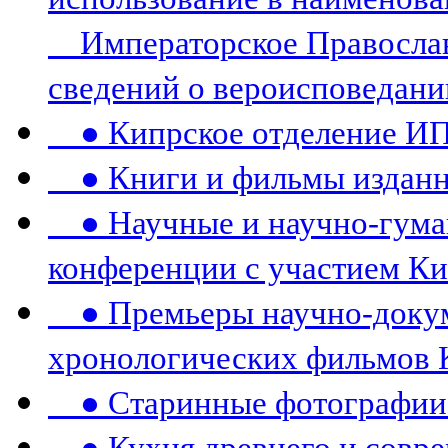
Императорское Православ
сведений о вероисповедани
● Кипрское отделение И
● Книги и фильмы издан
● Научные и научно-гума
конференции c участием К
● Премьеры научно-докум
хронологических фильмов 
● Старинные фотографии 