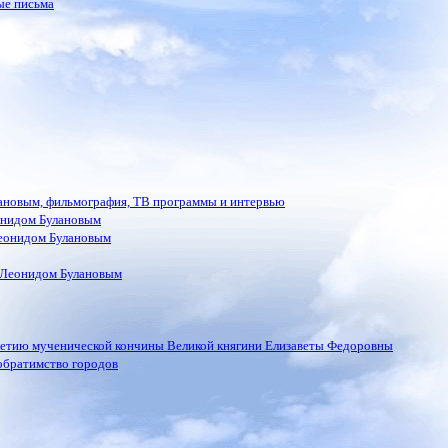
ые письма
лановым, фильмография, ТВ программы и интервью
онидом Булановым
еонидом Булановым
 Леонидом Булановым
летию мученической кончины Великой княгини Елизаветы Федоровны
обратимство городов