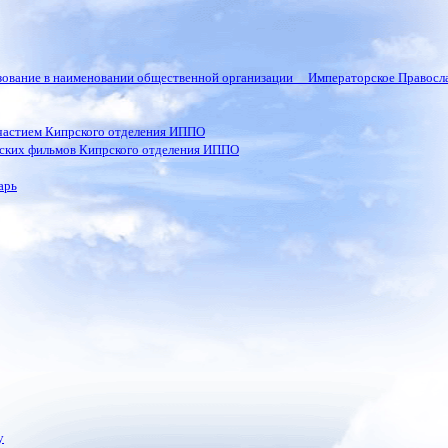
ьзование в наименовании общественной организации Императорское Правосла
частием Кипрского отделения ИППО
ских фильмов Кипрского отделения ИППО
арь
у