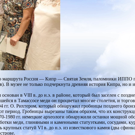
го маршрута Россия — Кипр — Святая Земля, паломники ИППО п
. В музее не только подчеркнута древняя история Кипра, но и 
снован в VIII в. до н.э. в районе, который был заселен с поздн
ейся в Тамассосе меди он процветал многие столетия, и торговл
94 гг. О. Рихтером, который обнаружил гробницы позднего бронз
тот период. Гробницы вырезаны таким образом, что их конструк
970-1980 гг. немецкие археологи обнаружили останки мощной об
работки меди, глиняными и каменными статуэтками, сосудами, к
рупных статуй VI в. до н.э. из известкового камня (два сфинкс
строве.