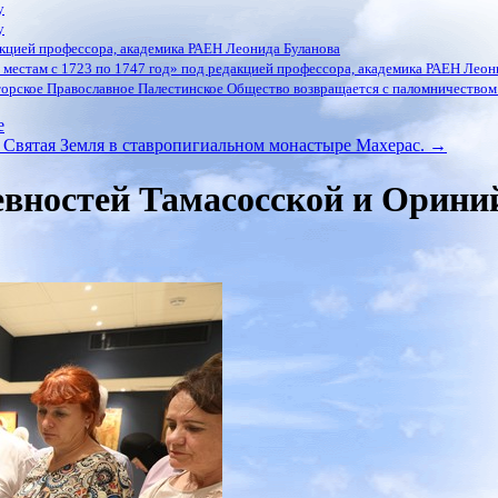
у
у
кцией профессора, академика РАЕН Леонида Буланова
местам с 1723 по 1747 год» под редакцией профессора, академика РАЕН Леон
орское Православное Палестинское Общество возвращается с паломничеством 
е
вятая Земля в ставропигиальном монастыре Махерас.
→
вностей Тамасосской и Орини