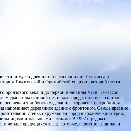
осетили музей древностей в митрополии Тамасосса и
история Тамасосской и Оринийской епархии, которой почти
его бронзового века, и до первой половины VII в. Тамассос
я медью стала основой не только города, но и всего острова.
ового века и три богато отделанные королевские гробницы
ция напоминает деревянное здание с фронтоном. Самые древние
оронительной стены, окружавшей город в архаический период,
урильницами и масляными лампами. В 1997 г. рядом с
а и четыре крадущихся льва), которые, вероятно, защищали