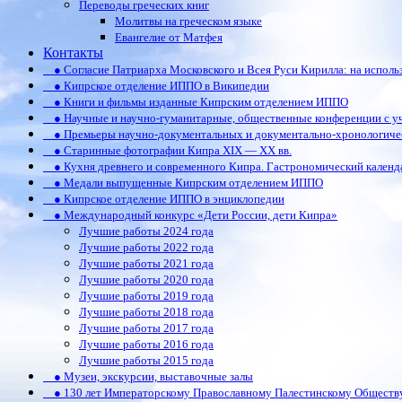
Переводы греческих книг
Молитвы на греческом языке
Евангелие от Матфея
Контакты
● Согласие Патриарха Московского и Всея Руси Кирилла: на испол
● Кипрское отделение ИППО в Википедии
● Книги и фильмы изданные Кипрским отделением ИППО
● Научные и научно-гуманитарные, общественные конференции c у
● Премьеры научно-документальных и документально-хронологиче
● Старинные фотографии Кипра XIX — XX вв.
● Кухня древнего и современного Кипра. Гастрономический календ
● Медали выпущенные Кипрским отделением ИППО
● Кипрское отделение ИППО в энциклопедии
● Международный конкурс «Дети России, дети Кипра»
Лучшие работы 2024 года
Лучшие работы 2022 года
Лучшие работы 2021 года
Лучшие работы 2020 года
Лучшие работы 2019 года
Лучшие работы 2018 года
Лучшие работы 2017 года
Лучшие работы 2016 года
Лучшие работы 2015 года
● Музеи, экскурсии, выставочные залы
● 130 лет Императорскому Православному Палестинскому Обществ