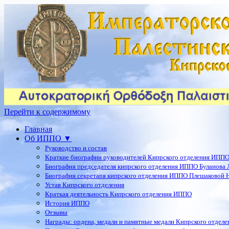
Перейти к содержимому
Главная
Об ИППО ▼
Руководство и состав
Краткие биографии руководителей Кипрского отделения ИПП
Биография председателя кипрского отделения ИППО Буланова Л
Биография секретаря кипрского отделения ИППО Плешаковой Н
Устав Кипрского отделения
Краткая деятельность Кипрского отделения ИППО
История ИППО
Отзывы
Награды: ордена, медали и памятные медали Кипрского отдел