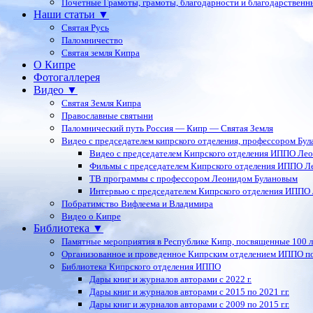
Почетные Грамоты, грамоты, благодарности и благодарственн
Наши статьи ▼
Святая Русь
Паломничество
Святая земля Кипра
О Кипре
Фотогаллерея
Видео ▼
Святая Земля Кипра
Православные святыни
Паломнический путь Россия — Кипр — Святая Земля
Видео с председателем кипрского отделения, профессором Бу
Видео с председателем Кипрского отделения ИППО Ле
Фильмы с председателем Кипрского отделения ИППО Л
ТВ программы с профессором Леонидом Булановым
Интервью с председателем Кипрского отделения ИППО
Побратимство Вифлеема и Владимира
Видео о Кипре
Библиотека ▼
Памятные мероприятия в Республике Кипр, посвященные 100 
Организованное и проведенное Кипрским отделением ИППО п
Библиотека Кипрского отделения ИППО
Дары книг и журналов авторами с 2022 г.
Дары книг и журналов авторами с 2015 по 2021 г.г.
Дары книг и журналов авторами с 2009 по 2015 г.г.