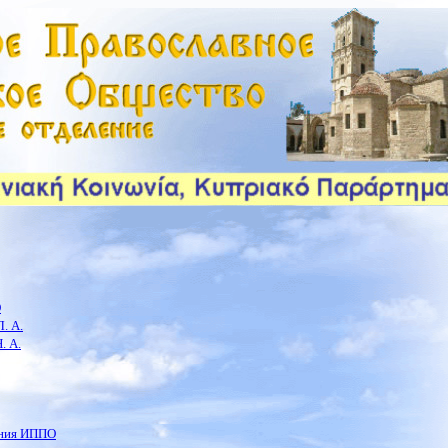
О
. А.
. А.
ения ИППО