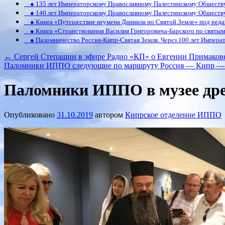
● 135 лет Императорскому Православному Палестинскому Обществ
● 140 лет Императорскому Православному Палестинскому Обществ
● Книга «Путешествие игумена Даниила по Святой Земле» под реда
● Книга «Странствования Василия Григоровича-Барского по святым 
● Паломничество Россия-Кипр-Святая Земля. Через 100 лет Императ
←
Сергей Степашин в эфире Радио «КП» о Евгении Примаков
Паломники ИППО следующие по маршруту Россия — Кипр — С
Паломники ИППО в музее дре
Опубликовано
31.10.2019
автором
Кипрское отделение ИППО