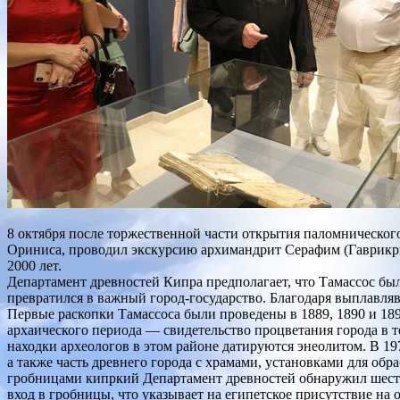
8 октября после торжественной части открытия паломническо
Ориниса, проводил экскурсию архимандрит Серафим (Гаврикрв)
2000 лет.
Департамент древностей Кипра предполагает, что Тамассос был о
превратился в важный город-государство. Благодаря выплавлявш
Первые раскопки Тамассоса были проведены в 1889, 1890 и 18
архаического периода — свидетельство процветания города в 
находки археологов в этом районе датируются энеолитом. В 1
а также часть древнего города с храмами, установками для об
гробницами кипркий Департамент древностей обнаружил шесть к
вход в гробницы, что указывает на египетское присутствие на о