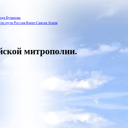
ида Буланова
по пути Россия-Кипр-Святая Земля
йской митрополии.