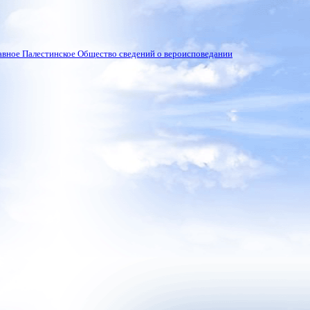
вное Палестинское Общество сведений о вероисповедании