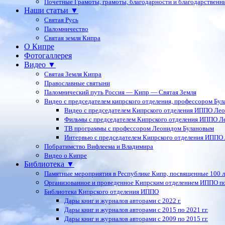
Почетные Грамоты, грамоты, благодарности и благодарственн
Наши статьи ▼
Святая Русь
Паломничество
Святая земля Кипра
О Кипре
Фотогаллерея
Видео ▼
Святая Земля Кипра
Православные святыни
Паломнический путь Россия — Кипр — Святая Земля
Видео с председателем кипрского отделения, профессором Бу
Видео с председателем Кипрского отделения ИППО Ле
Фильмы с председателем Кипрского отделения ИППО Л
ТВ программы с профессором Леонидом Булановым
Интервью с председателем Кипрского отделения ИППО
Побратимство Вифлеема и Владимира
Видео о Кипре
Библиотека ▼
Памятные мероприятия в Республике Кипр, посвященные 100 
Организованное и проведенное Кипрским отделением ИППО п
Библиотека Кипрского отделения ИППО
Дары книг и журналов авторами с 2022 г.
Дары книг и журналов авторами с 2015 по 2021 г.г.
Дары книг и журналов авторами с 2009 по 2015 г.г.