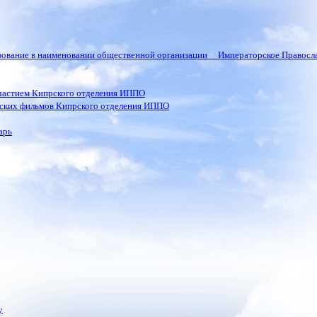
ьзование в наименовании общественной организации Императорское Правосла
частием Кипрского отделения ИППО
ских фильмов Кипрского отделения ИППО
арь
у