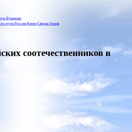
ида Буланова
по пути Россия-Кипр-Святая Земля
ских соотечественников в