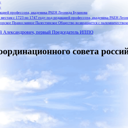
у
у
кцией профессора, академика РАЕН Леонида Буланова
местам с 1723 по 1747 год» под редакцией профессора, академика РАЕН Леон
орское Православное Палестинское Общество возвращается с паломничеством 
ргий Александрович, первый Председатель ИППО
оординационного совета россий