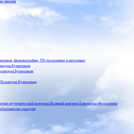
ые письма
лановым, фильмография, ТВ программы и интервью
онидом Булановым
еонидом Булановым
 Леонидом Булановым
летию мученической кончины Великой княгини Елизаветы Федоровны
обратимство городов