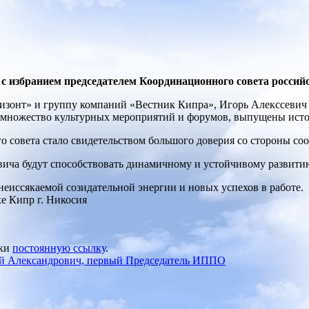
с избранием председателем Координационного совета российс
изонт» и группу компаний «Вестник Кипра», Игорь Алекссевич
о множество культурных мероприятий и форумов, выпущены ист
о совета стало свидетельством большого доверия со стороны со
вича будут способствовать динамичному и устойчивому развити
еиссякаемой созидательной энергии и новых успехов в работе.
е Кипр г. Никосия
дки
постоянную ссылку
.
ргий Александрович, первый Председатель ИППО