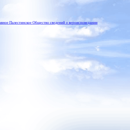
вное Палестинское Общество сведений о вероисповедании