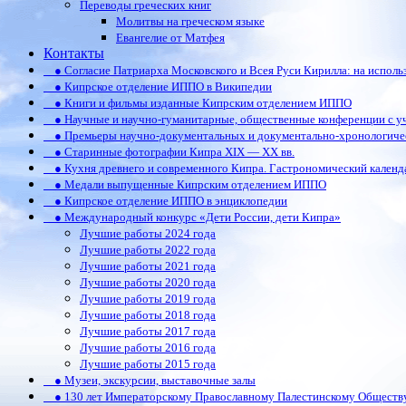
Переводы греческих книг
Молитвы на греческом языке
Евангелие от Матфея
Контакты
● Согласие Патриарха Московского и Всея Руси Кирилла: на испол
● Кипрское отделение ИППО в Википедии
● Книги и фильмы изданные Кипрским отделением ИППО
● Научные и научно-гуманитарные, общественные конференции c у
● Премьеры научно-документальных и документально-хронологиче
● Старинные фотографии Кипра XIX — XX вв.
● Кухня древнего и современного Кипра. Гастрономический календ
● Медали выпущенные Кипрским отделением ИППО
● Кипрское отделение ИППО в энциклопедии
● Международный конкурс «Дети России, дети Кипра»
Лучшие работы 2024 года
Лучшие работы 2022 года
Лучшие работы 2021 года
Лучшие работы 2020 года
Лучшие работы 2019 года
Лучшие работы 2018 года
Лучшие работы 2017 года
Лучшие работы 2016 года
Лучшие работы 2015 года
● Музеи, экскурсии, выставочные залы
● 130 лет Императорскому Православному Палестинскому Обществ