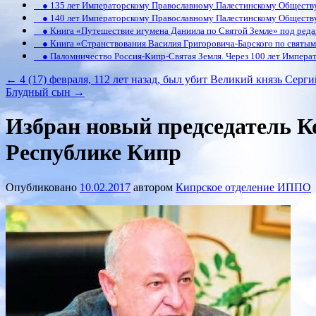
● 135 лет Императорскому Православному Палестинскому Обществ
● 140 лет Императорскому Православному Палестинскому Обществ
● Книга «Путешествие игумена Даниила по Святой Земле» под реда
● Книга «Странствования Василия Григоровича-Барского по святым 
● Паломничество Россия-Кипр-Святая Земля. Через 100 лет Императ
←
4 (17) февраля, 112 лет назад, был убит Великий князь Се
Блудный сын
→
Избран новый председатель К
Республике Кипр
Опубликовано
10.02.2017
автором
Кипрское отделение ИППО