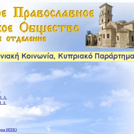
О
. А.
. А.
ения ИППО