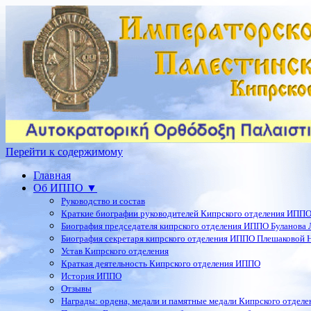
Перейти к содержимому
Главная
Об ИППО ▼
Руководство и состав
Краткие биографии руководителей Кипрского отделения ИПП
Биография председателя кипрского отделения ИППО Буланова Л
Биография секретаря кипрского отделения ИППО Плешаковой Н
Устав Кипрского отделения
Краткая деятельность Кипрского отделения ИППО
История ИППО
Отзывы
Награды: ордена, медали и памятные медали Кипрского отдел