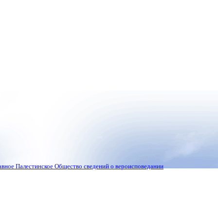
вное Палестинское Общество сведений о вероисповедании