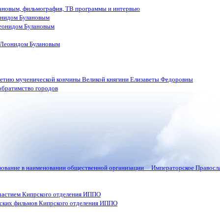
лановым, фильмография, ТВ программы и интервью
онидом Булановым
еонидом Булановым
 Леонидом Булановым
летию мученической кончины Великой княгини Елизаветы Федоровны
обратимство городов
ьзование в наименовании общественной организации Императорское Правосла
частием Кипрского отделения ИППО
ских фильмов Кипрского отделения ИППО