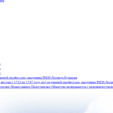
арь
у
у
у
кцией профессора, академика РАЕН Леонида Буланова
местам с 1723 по 1747 год» под редакцией профессора, академика РАЕН Леон
орское Православное Палестинское Общество возвращается с паломничеством 