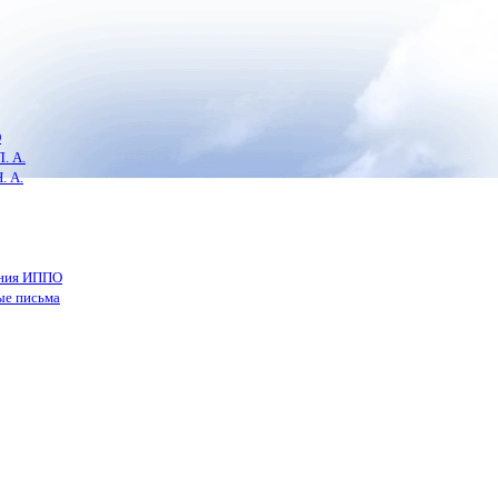
О
. А.
. А.
ения ИППО
ые письма