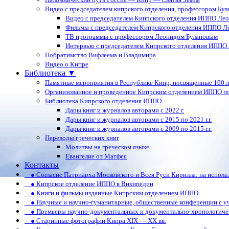
Видео с председателем кипрского отделения, профессором Бу
Видео с председателем Кипрского отделения ИППО Ле
Фильмы с председателем Кипрского отделения ИППО Л
ТВ программы с профессором Леонидом Булановым
Интервью с председателем Кипрского отделения ИППО
Побратимство Вифлеема и Владимира
Видео о Кипре
Библиотека ▼
Памятные мероприятия в Республике Кипр, посвященные 100 
Организованное и проведенное Кипрским отделением ИППО п
Библиотека Кипрского отделения ИППО
Дары книг и журналов авторами с 2022 г.
Дары книг и журналов авторами с 2015 по 2021 г.г.
Дары книг и журналов авторами с 2009 по 2015 г.г.
Переводы греческих книг
Молитвы на греческом языке
Евангелие от Матфея
Контакты
● Согласие Патриарха Московского и Всея Руси Кирилла: на испол
● Кипрское отделение ИППО в Википедии
● Книги и фильмы изданные Кипрским отделением ИППО
● Научные и научно-гуманитарные, общественные конференции c у
● Премьеры научно-документальных и документально-хронологиче
● Старинные фотографии Кипра XIX — XX вв.