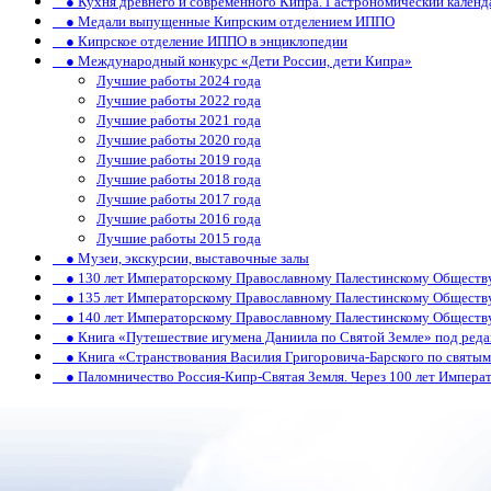
● Кухня древнего и современного Кипра. Гастрономический календ
● Медали выпущенные Кипрским отделением ИППО
● Кипрское отделение ИППО в энциклопедии
● Международный конкурс «Дети России, дети Кипра»
Лучшие работы 2024 года
Лучшие работы 2022 года
Лучшие работы 2021 года
Лучшие работы 2020 года
Лучшие работы 2019 года
Лучшие работы 2018 года
Лучшие работы 2017 года
Лучшие работы 2016 года
Лучшие работы 2015 года
● Музеи, экскурсии, выставочные залы
● 130 лет Императорскому Православному Палестинскому Обществ
● 135 лет Императорскому Православному Палестинскому Обществ
● 140 лет Императорскому Православному Палестинскому Обществ
● Книга «Путешествие игумена Даниила по Святой Земле» под реда
● Книга «Странствования Василия Григоровича-Барского по святым 
● Паломничество Россия-Кипр-Святая Земля. Через 100 лет Императ