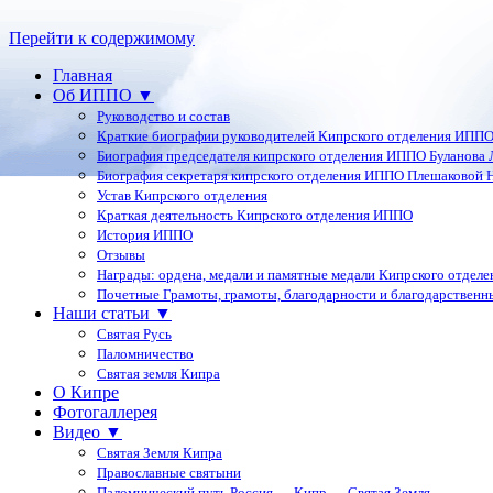
Перейти к содержимому
Главная
Об ИППО ▼
Руководство и состав
Краткие биографии руководителей Кипрского отделения ИПП
Биография председателя кипрского отделения ИППО Буланова Л
Биография секретаря кипрского отделения ИППО Плешаковой Н
Устав Кипрского отделения
Краткая деятельность Кипрского отделения ИППО
История ИППО
Отзывы
Награды: ордена, медали и памятные медали Кипрского отдел
Почетные Грамоты, грамоты, благодарности и благодарственн
Наши статьи ▼
Святая Русь
Паломничество
Святая земля Кипра
О Кипре
Фотогаллерея
Видео ▼
Святая Земля Кипра
Православные святыни
Паломнический путь Россия — Кипр — Святая Земля