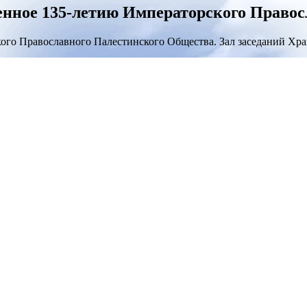
енное 135-летию Императорского Правос
ого Православного Палестинского Общества. Зал заседаний Хра